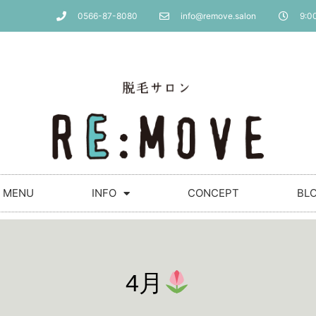
0566-87-8080
info@remove.salon
9:00
MENU
INFO
CONCEPT
BL
4月