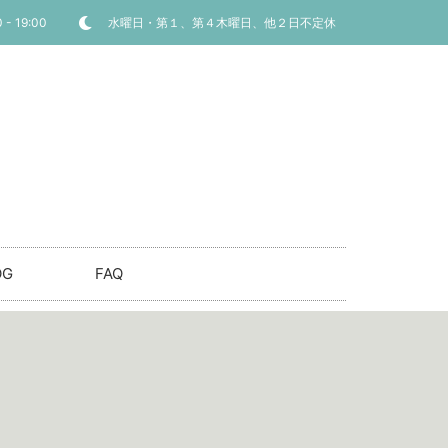
 - 19:00
水曜日・第１、第４木曜日、他２日不定休
OG
FAQ