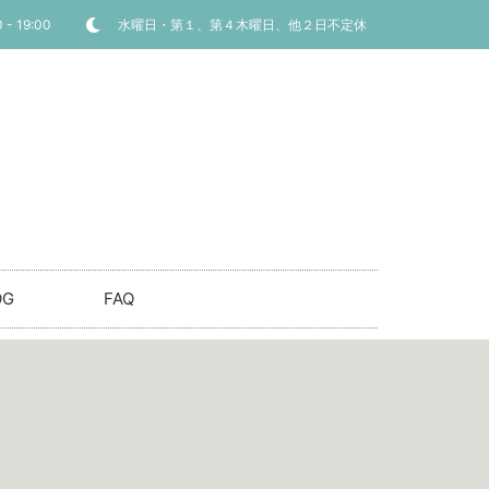
 - 19:00
水曜日・第１、第４木曜日、他２日不定休
OG
FAQ