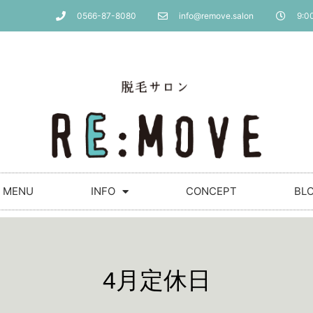
0566-87-8080
info@remove.salon
9:00
MENU
INFO
CONCEPT
BL
4月定休日