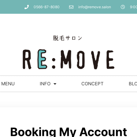
0566-87-8080
info@remove.salon
9:00
MENU
INFO
CONCEPT
BL
Booking My Account