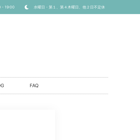
 - 19:00
水曜日・第１、第４木曜日、他２日不定休
OG
FAQ